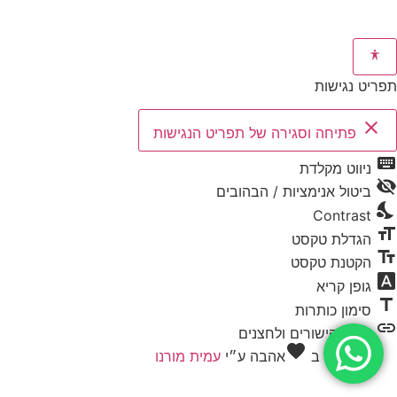
תפריט נגישות
close
פתיחה וסגירה של תפריט הנגישות
keyboard
ניווט מקלדת
visibility_off
ביטול אנימציות / הבהובים
nights_stay
Contrast
format_size
הגדלת טקסט
text_fields
הקטנת טקסט
font_download
גופן קריא
title
סימון כותרות
link
סימון קישורים ולחצנים
favorite
מופעל ב
אהבה
ע״י
עמית מורנו