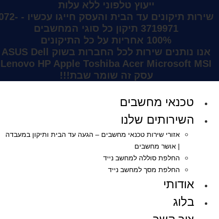
ייעוץ טלפוני ללא עלות
שירות תיקונים עד הבית והעסק
חייגו עכשיו - 072
3719971
תיקון כל סוגי המחשבים
100% אחריות על כל התיקונים
אנו נותנים שירות לכל החברות בשוק
Dell
ASUS
Lenovo
HP
Apple
Toshiba
Acer
Microsoft
MSI
עסק זה שומר שבת!!!
טכנאי מחשבים
השירותים שלנו
אזורי שירות טכנאי מחשבים – הגעה עד הבית ותיקון במעבדה
| אושר מחשבים
החלפת סוללה למחשב נייד
החלפת מסך למחשב נייד
אודותי
בלוג