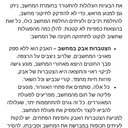
את הבעיות העלולות להתעורר בחומרת המחשב, ניתן
גם למנוע מראש, כדי לא להזדקק לתיקוני מחשב,
להחלפת רכיבים ולעיתים החלפת המחשב כולו, כל זאת
בהוצאות כספיות לא קטנות. להלן כמה מהפעולות
שחשוב לנקוט לתחזוקה תקינה של המחשב:
הצטברות אבק במחשב –
האבק הוא ללא ספק
מאויבי המחשבים, שלרוב ניצבים על הרצפה.
סבך החוטים היוצא מאחורי המחשב, מונע גישה
לניקוי ראוי והתוצאה היא הצטברות של אבק,
פרוות חיות מחמד, קורי עכביש וכל השאר.
כל אלה, סותמים את פתחי האוורור, מונעים
פליטה של חום מהמחשב, מפריעים לפעולת
המאווררים. כל זה גורם להתחממות יתר, שעלולה
להביא לקצר ולהפסיק את פעולת המחשב.
למניעת הצטברות האבק וחסימת הפתחים, יש לנקות
לעיתים תכופות במברשת את המחשב וסביבתו, להסיר