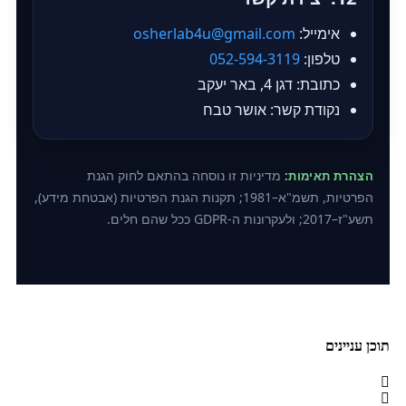
אימייל:
osherlab4u@gmail.com
טלפון:
052-594-3119
כתובת: דגן 4, באר יעקב
נקודת קשר: אושר טבח
מדיניות זו נוסחה בהתאם לחוק הגנת
הצהרת תאימות:
הפרטיות, תשמ"א–1981; תקנות הגנת הפרטיות (אבטחת מידע),
תשע"ז–2017; ולעקרונות ה‑GDPR ככל שהם חלים.
תוכן עניינים